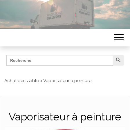
Search Button
Search
ÉQUIPEMENTS
for:
Productions Chaumont
Achat périssable
>
Vaporisateur à peinture
Vaporisateur à peinture