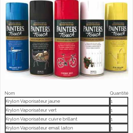
Nom
Quantité
Krylon Vaporisateur jaune
1
Krylon Vaporisateur vert
1
Krylon Vaporisateur cuivre brillant
1
Krylon Vaporisateur email laiton
1