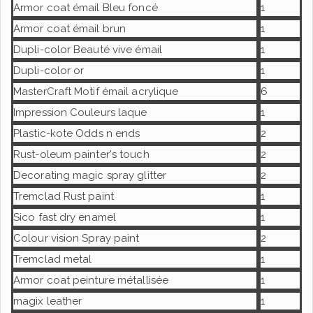
Armor coat émail Bleu foncé
1
Armor coat émail brun
1
Dupli-color Beauté vive émail
1
Dupli-color or
1
MasterCraft Motif émail acrylique
6
Impression Couleurs laque
1
Plastic-kote Odds n ends
2
Rust-oleum painter's touch
2
Decorating magic spray glitter
2
Tremclad Rust paint
1
Sico fast dry enamel
1
Colour vision Spray paint
2
Tremclad metal
1
Armor coat peinture métallisée
1
magix leather
1