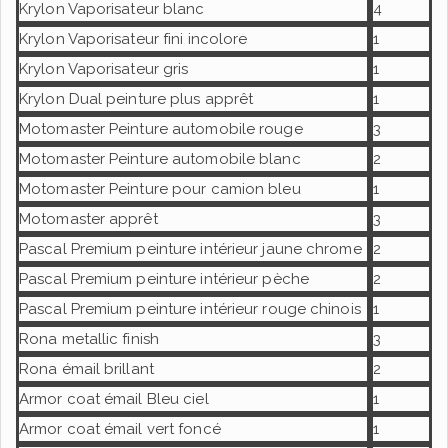
Krylon Vaporisateur blanc
4
Krylon Vaporisateur fini incolore
1
Krylon Vaporisateur gris
1
Krylon Dual peinture plus apprêt
1
Motomaster Peinture automobile rouge
3
Motomaster Peinture automobile blanc
2
Motomaster Peinture pour camion bleu
1
Motomaster apprêt
3
Pascal Premium peinture intérieur jaune chrome
2
Pascal Premium peinture intérieur pèche
2
Pascal Premium peinture intérieur rouge chinois
1
Rona metallic finish
3
Rona émail brillant
2
Armor coat émail Bleu ciel
1
Armor coat émail vert foncé
1