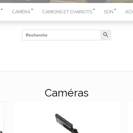
CAMÉRA
CAMIONS ET CHARIOTS
SON
AC
Search Button
Search
for:
Caméras