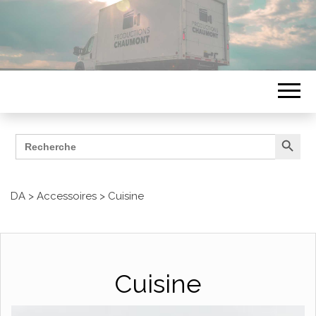
Search Button
Search
ÉQUIPEMENTS
for:
Productions Chaumont
DA
>
Accessoires
>
Cuisine
Cuisine