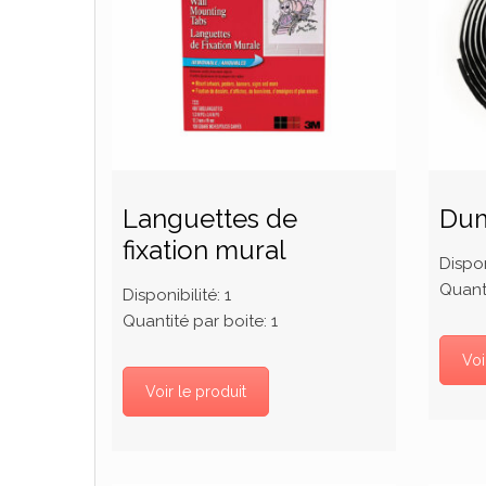
Languettes de
Du
fixation mural
Dispon
Quanti
Disponibilité:
1
Quantité par boite:
1
Voi
Voir le produit