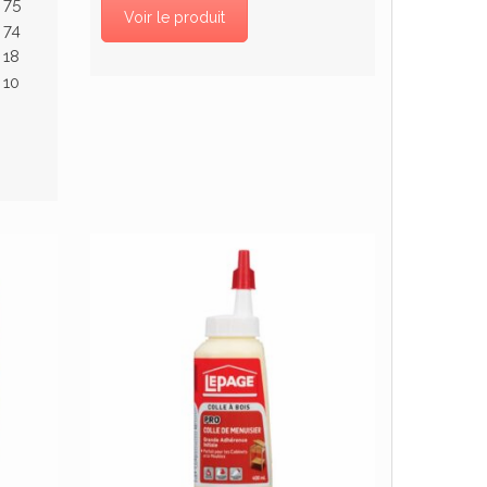
75
Voir le produit
74
18
10