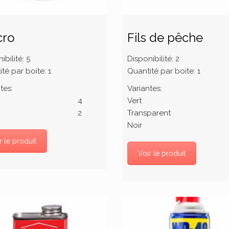
cro
Fils de pêche
ibilité:
5
Disponibilité:
2
té par boite:
1
Quantité par boite:
1
tes:
Variantes:
4
Vert
2
Transparent
Noir
r le produit
Voir le produit