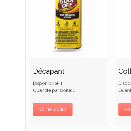
Décapant
Col
Disponibilité:
1
Dispon
Quantité par boite:
1
Quanti
Voir le produit
Voi