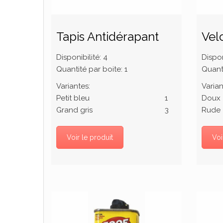
Tapis Antidérapant
Vel
Disponibilité:
4
Dispon
Quantité par boite:
1
Quanti
Variantes:
Varian
Petit bleu
1
Doux
Grand gris
3
Rude
Voir le produit
Voi