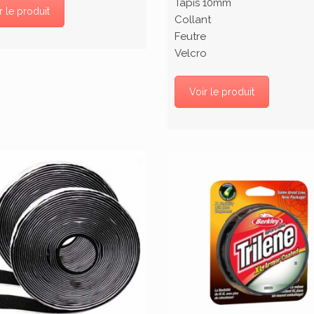
Tapis 10mm
r le produit
Collant
Feutre
Velcro
Voir le produit