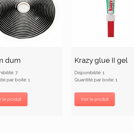
m dum
Krazy glue II gel
ibilité:
7
Disponibilité:
1
té par boite:
1
Quantité par boite:
1
r le produit
Voir le produit