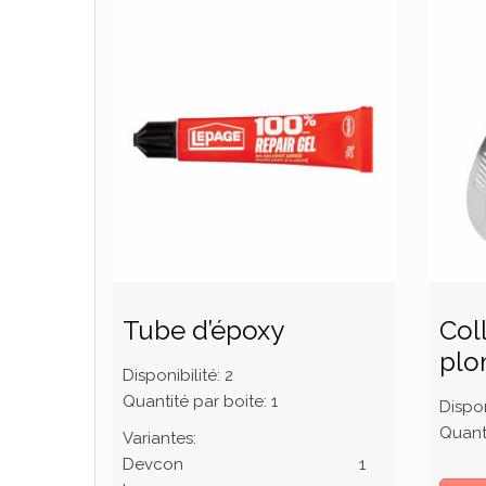
Tube d’époxy
Col
plo
Disponibilité:
2
Quantité par boite:
1
Dispon
Quanti
Variantes:
Devcon
1