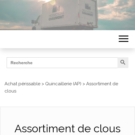
Search Button
Search
ÉQUIPEMENTS
for:
Productions Chaumont
Achat périssable
>
Quincaillerie (AP)
>
Assortiment de
clous
Assortiment de clous