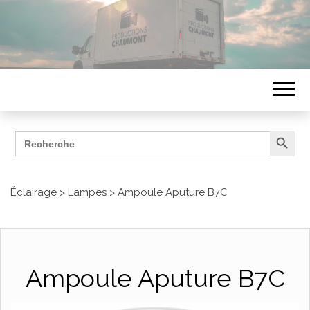
Search Button
Search
ÉQUIPEMENTS
for:
Productions Chaumont
Éclairage
>
Lampes
>
Ampoule Aputure B7C
Ampoule Aputure B7C