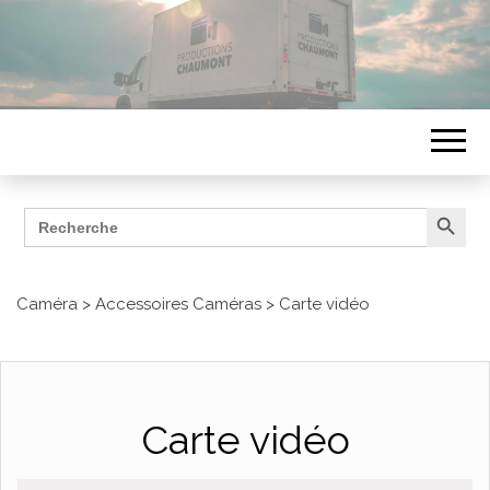
Search Button
Search
ÉQUIPEMENTS
for:
Productions Chaumont
Caméra
>
Accessoires Caméras
>
Carte vidéo
Carte vidéo