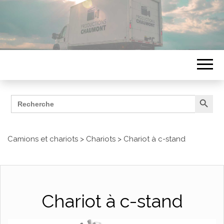
Search Button
Search
ÉQUIPEMENTS
for:
Productions Chaumont
Camions et chariots
>
Chariots
>
Chariot à c-stand
Chariot à c-stand