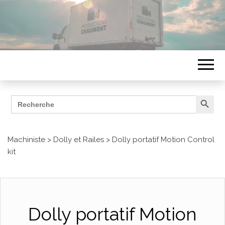
Search Button
Search
ÉQUIPEMENTS
for:
Productions Chaumont
Machiniste
>
Dolly et Railes
>
Dolly portatif Motion Control
kit
Dolly portatif Motion