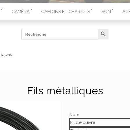
CAMÉRA
CAMIONS ET CHARIOTS
SON
AC
Search Button
Search
for:
lliques
Fils métalliques
Nom
Fil de cuivre