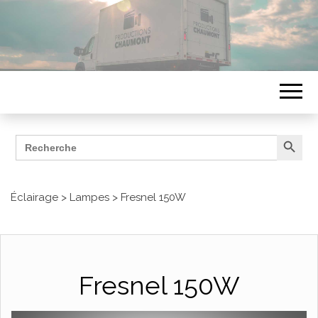
Search Button
Search
ÉQUIPEMENTS
for:
Productions Chaumont
Éclairage
>
Lampes
>
Fresnel 150W
Fresnel 150W