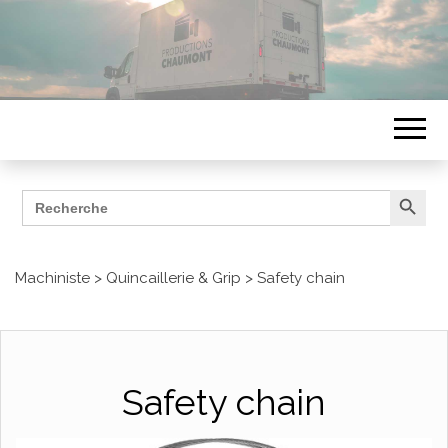
Search Button
Search
ÉQUIPEMENTS
for:
Productions Chaumont
Machiniste
>
Quincaillerie & Grip
>
Safety chain
Safety chain